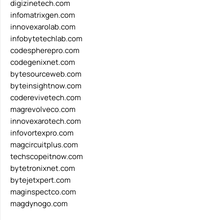
digizinetech.com
infomatrixgen.com
innovexarolab.com
infobytetechlab.com
codespherepro.com
codegenixnet.com
bytesourceweb.com
byteinsightnow.com
coderevivetech.com
magrevolveco.com
innovexarotech.com
infovortexpro.com
magcircuitplus.com
techscopeitnow.com
bytetronixnet.com
bytejetxpert.com
maginspectco.com
magdynogo.com