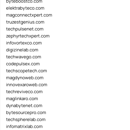
byteboostco.com
elektrabyteco.com
magconnectxpert.com
truzestgenius.com
techpulsenet.com
zephyrtechxpert.com
infovortexco.com
digizinelab.com
techwavego.com
codepulsex.com
techscopetech.com
magdynoweb.com
innovexaroweb.com
techreviveco.com
maglinkaro.com
dynabytenet.com
bytesourcepro.com
techspherelab.com
infomatrixlab.com