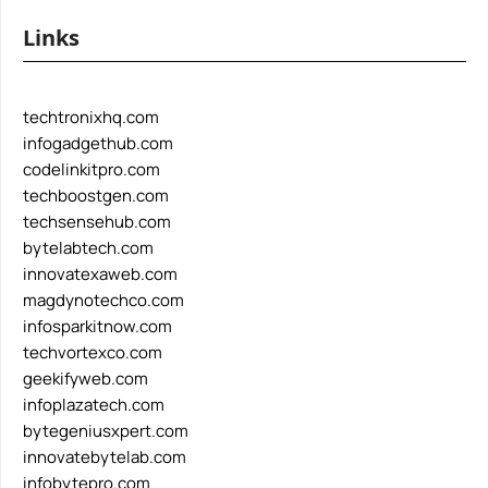
Links
techtronixhq.com
infogadgethub.com
codelinkitpro.com
techboostgen.com
techsensehub.com
bytelabtech.com
innovatexaweb.com
magdynotechco.com
infosparkitnow.com
techvortexco.com
geekifyweb.com
infoplazatech.com
bytegeniusxpert.com
innovatebytelab.com
infobytepro.com