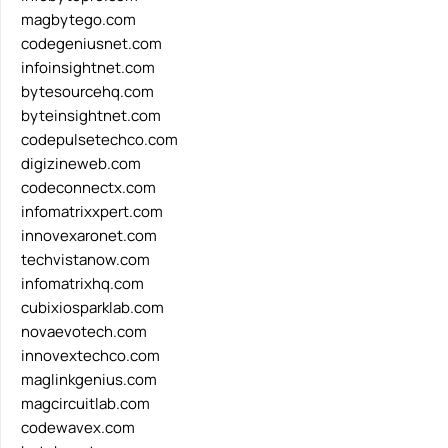
magbytego.com
codegeniusnet.com
infoinsightnet.com
bytesourcehq.com
byteinsightnet.com
codepulsetechco.com
digizineweb.com
codeconnectx.com
infomatrixxpert.com
innovexaronet.com
techvistanow.com
infomatrixhq.com
cubixiosparklab.com
novaevotech.com
innovextechco.com
maglinkgenius.com
magcircuitlab.com
codewavex.com