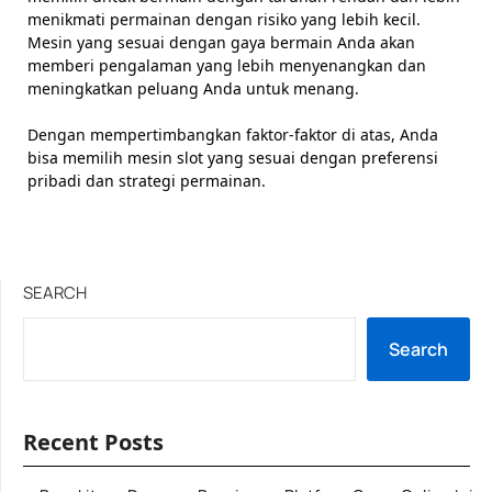
menikmati permainan dengan risiko yang lebih kecil.
Mesin yang sesuai dengan gaya bermain Anda akan
memberi pengalaman yang lebih menyenangkan dan
meningkatkan peluang Anda untuk menang.
Dengan mempertimbangkan faktor-faktor di atas, Anda
bisa memilih mesin slot yang sesuai dengan preferensi
pribadi dan strategi permainan.
SEARCH
Search
Recent Posts