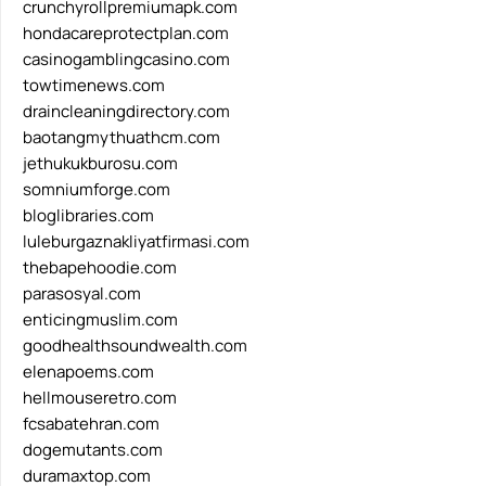
crunchyrollpremiumapk.com
hondacareprotectplan.com
casinogamblingcasino.com
towtimenews.com
draincleaningdirectory.com
baotangmythuathcm.com
jethukukburosu.com
somniumforge.com
bloglibraries.com
luleburgaznakliyatfirmasi.com
thebapehoodie.com
parasosyal.com
enticingmuslim.com
goodhealthsoundwealth.com
elenapoems.com
hellmouseretro.com
fcsabatehran.com
dogemutants.com
duramaxtop.com