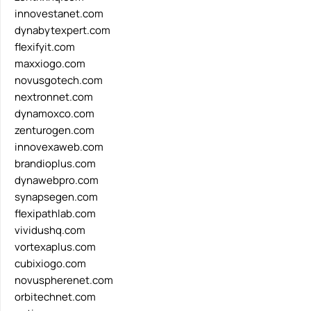
innovestanet.com
dynabytexpert.com
flexifyit.com
maxxiogo.com
novusgotech.com
nextronnet.com
dynamoxco.com
zenturogen.com
innovexaweb.com
brandioplus.com
dynawebpro.com
synapsegen.com
flexipathlab.com
vividushq.com
vortexaplus.com
cubixiogo.com
novuspherenet.com
orbitechnet.com