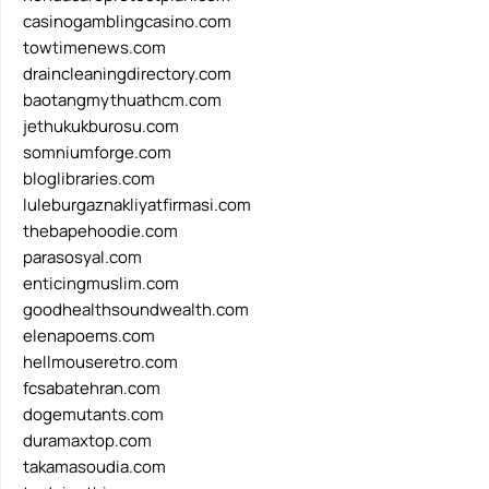
casinogamblingcasino.com
towtimenews.com
draincleaningdirectory.com
baotangmythuathcm.com
jethukukburosu.com
somniumforge.com
bloglibraries.com
luleburgaznakliyatfirmasi.com
thebapehoodie.com
parasosyal.com
enticingmuslim.com
goodhealthsoundwealth.com
elenapoems.com
hellmouseretro.com
fcsabatehran.com
dogemutants.com
duramaxtop.com
takamasoudia.com