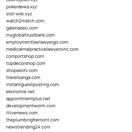
pokerdewa.xyz
slot-wiki.xyz
watch2match.com
galenaseo.com
myglobaltrustbank.com
employmentlawlawyergo.com
medicalmalpracticelawyersinc.com
comportshop.com
topdecorshop.com
shopasotv.com
travelsanga.com
instantguestposting.com
ekonomie.net
appointmentplus.net
developmentworm.com
itlivenews.com
theplumbingfremont.com
newstrending24.com