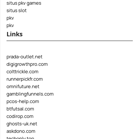
situs pkv games
situs slot
pkv
pkv
Links
prada-outlet.net
digigrowthpro.com
colttrickle.com
runnerpickfr.com
omnifuture.net
gamblingfunnels.com
pcos-help.com
btfutsal.com
codirop.com
ghosts-uk.net
askdono.com
techonly.top