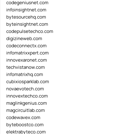
codegeniusnet.com
infoinsightnet.com
bytesourcehq.com
byteinsightnet.com
codepulsetechco.com
digizineweb.com
codeconnectx.com
infomatrixxpert.com
innovexaronet.com
techvistanow.com
infomatrixhq.com
cubixiosparklab.com
novaevotech.com
innovextechco.com
maglinkgenius.com
magcircuitlab.com
codewavex.com
byteboostco.com
elektrabyteco.com