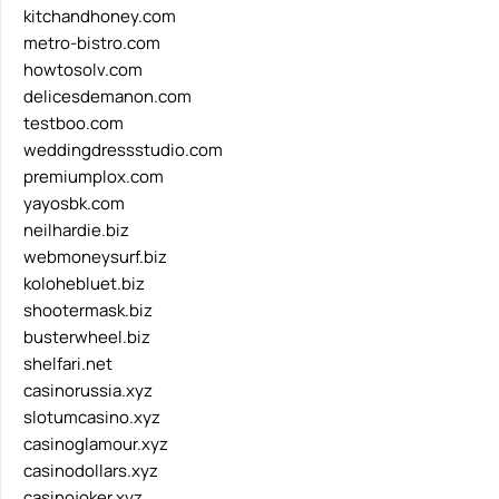
kitchandhoney.com
metro-bistro.com
howtosolv.com
delicesdemanon.com
testboo.com
weddingdressstudio.com
premiumplox.com
yayosbk.com
neilhardie.biz
webmoneysurf.biz
kolohebluet.biz
shootermask.biz
busterwheel.biz
shelfari.net
casinorussia.xyz
slotumcasino.xyz
casinoglamour.xyz
casinodollars.xyz
casinojoker.xyz