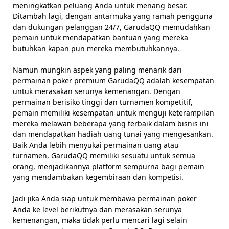
meningkatkan peluang Anda untuk menang besar.
Ditambah lagi, dengan antarmuka yang ramah pengguna
dan dukungan pelanggan 24/7, GarudaQQ memudahkan
pemain untuk mendapatkan bantuan yang mereka
butuhkan kapan pun mereka membutuhkannya.
Namun mungkin aspek yang paling menarik dari
permainan poker premium GarudaQQ adalah kesempatan
untuk merasakan serunya kemenangan. Dengan
permainan berisiko tinggi dan turnamen kompetitif,
pemain memiliki kesempatan untuk menguji keterampilan
mereka melawan beberapa yang terbaik dalam bisnis ini
dan mendapatkan hadiah uang tunai yang mengesankan.
Baik Anda lebih menyukai permainan uang atau
turnamen, GarudaQQ memiliki sesuatu untuk semua
orang, menjadikannya platform sempurna bagi pemain
yang mendambakan kegembiraan dan kompetisi.
Jadi jika Anda siap untuk membawa permainan poker
Anda ke level berikutnya dan merasakan serunya
kemenangan, maka tidak perlu mencari lagi selain