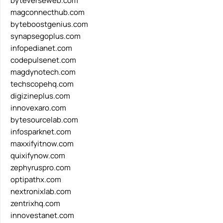
byteverseweb.com
magconnecthub.com
byteboostgenius.com
synapsegoplus.com
infopedianet.com
codepulsenet.com
magdynotech.com
techscopehq.com
digizineplus.com
innovexaro.com
bytesourcelab.com
infosparknet.com
maxxifyitnow.com
quixifynow.com
zephyruspro.com
optipathx.com
nextronixlab.com
zentrixhq.com
innovestanet.com