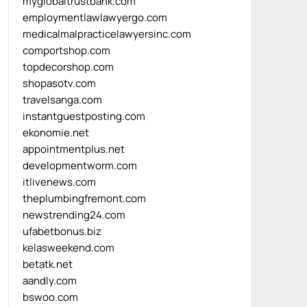
myglobaltrustbank.com
employmentlawlawyergo.com
medicalmalpracticelawyersinc.com
comportshop.com
topdecorshop.com
shopasotv.com
travelsanga.com
instantguestposting.com
ekonomie.net
appointmentplus.net
developmentworm.com
itlivenews.com
theplumbingfremont.com
newstrending24.com
ufabetbonus.biz
kelasweekend.com
betatk.net
aandly.com
bswoo.com