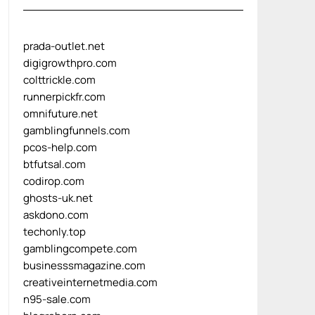
prada-outlet.net
digigrowthpro.com
colttrickle.com
runnerpickfr.com
omnifuture.net
gamblingfunnels.com
pcos-help.com
btfutsal.com
codirop.com
ghosts-uk.net
askdono.com
techonly.top
gamblingcompete.com
businesssmagazine.com
creativeinternetmedia.com
n95-sale.com