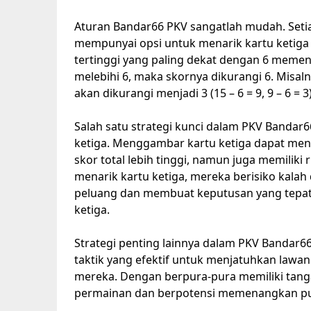
Aturan Bandar66 PKV sangatlah mudah. Seti
mempunyai opsi untuk menarik kartu ketiga 
tertinggi yang paling dekat dengan 6 memena
melebihi 6, maka skornya dikurangi 6. Misaln
akan dikurangi menjadi 3 (15 – 6 = 9, 9 – 6 = 3)
Salah satu strategi kunci dalam PKV Bandar
ketiga. Menggambar kartu ketiga dapat me
skor total lebih tinggi, namun juga memiliki r
menarik kartu ketiga, mereka berisiko kalah
peluang dan membuat keputusan yang tepat
ketiga.
Strategi penting lainnya dalam PKV Bandar6
taktik yang efektif untuk menjatuhkan la
mereka. Dengan berpura-pura memiliki tang
permainan dan berpotensi memenangkan puta