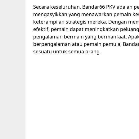
Secara keseluruhan, Bandar66 PKV adalah 
mengasyikkan yang menawarkan pemain ke
keterampilan strategis mereka. Dengan me
efektif, pemain dapat meningkatkan pelua
pengalaman bermain yang bermanfaat. Apak
berpengalaman atau pemain pemula, Banda
sesuatu untuk semua orang.