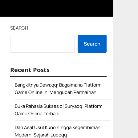
SEARCH
Search
Recent Posts
Bangkitnya Dewaqq: Bagaimana Platform
Game Online Ini Mengubah Permainan
Buka Rahasia Sukses di Suryaqq: Platform
Game Online Terbaik
Dari Asal Usul Kuno hingga Kegembiraan
Modern: Sejarah Ludoqq