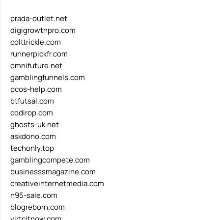
prada-outlet.net
digigrowthpro.com
colttrickle.com
runnerpickfr.com
omnifuture.net
gamblingfunnels.com
pcos-help.com
btfutsal.com
codirop.com
ghosts-uk.net
askdono.com
techonly.top
gamblingcompete.com
businesssmagazine.com
creativeinternetmedia.com
n95-sale.com
blogreborn.com
virtcitnow.com