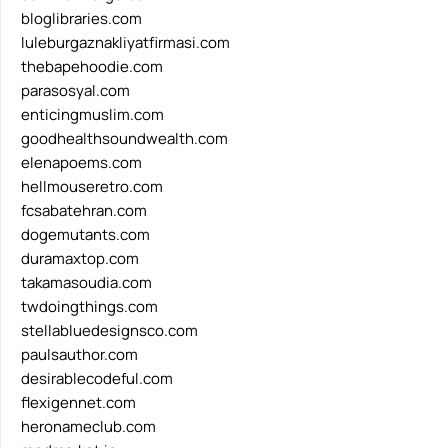
bloglibraries.com
luleburgaznakliyatfirmasi.com
thebapehoodie.com
parasosyal.com
enticingmuslim.com
goodhealthsoundwealth.com
elenapoems.com
hellmouseretro.com
fcsabatehran.com
dogemutants.com
duramaxtop.com
takamasoudia.com
twdoingthings.com
stellabluedesignsco.com
paulsauthor.com
desirablecodeful.com
flexigennet.com
heronameclub.com