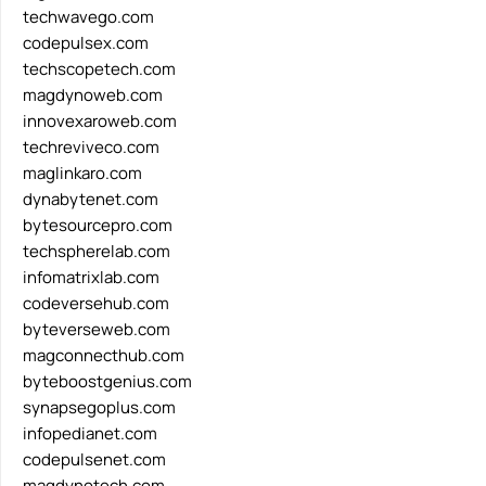
techwavego.com
codepulsex.com
techscopetech.com
magdynoweb.com
innovexaroweb.com
techreviveco.com
maglinkaro.com
dynabytenet.com
bytesourcepro.com
techspherelab.com
infomatrixlab.com
codeversehub.com
byteverseweb.com
magconnecthub.com
byteboostgenius.com
synapsegoplus.com
infopedianet.com
codepulsenet.com
magdynotech.com