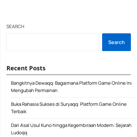
SEARCH
Search
Recent Posts
Bangkitnya Dewaqq: Bagaimana Platform Game Online Ini
Mengubah Permainan
Buka Rahasia Sukses di Suryaqq: Platform Game Online
Terbaik
Dari Asal Usul Kuno hingga Kegembiraan Modern: Sejarah
Ludoqq