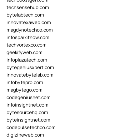
techsensehub.com
bytelabtech.com
innovatexaweb.com
magdynotechco.com
infosparkitnow.com
techvortexco.com
geekifyweb.com
infoplazatech.com
bytegeniusxpert.com
innovatebytelab.com
infobytepro.com
magbytego.com
codegeniusnet.com
infoinsightnet.com
bytesourcehq.com
byteinsightnet.com
codepulsetechco.com
digizineweb.com