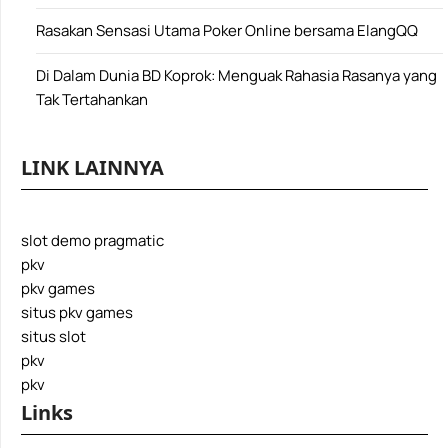
Rasakan Sensasi Utama Poker Online bersama ElangQQ
Di Dalam Dunia BD Koprok: Menguak Rahasia Rasanya yang
Tak Tertahankan
LINK LAINNYA
slot demo pragmatic
pkv
pkv games
situs pkv games
situs slot
pkv
pkv
Links