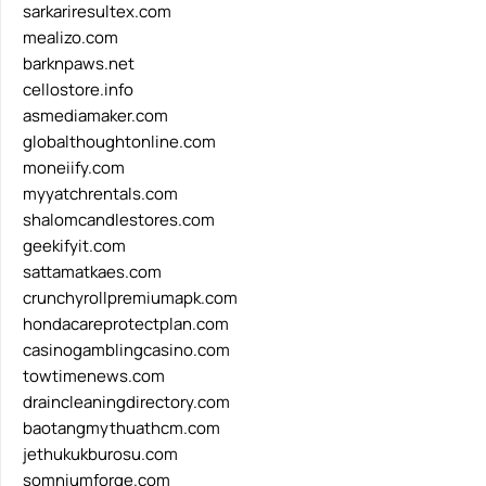
sarkariresultex.com
mealizo.com
barknpaws.net
cellostore.info
asmediamaker.com
globalthoughtonline.com
moneiify.com
myyatchrentals.com
shalomcandlestores.com
geekifyit.com
sattamatkaes.com
crunchyrollpremiumapk.com
hondacareprotectplan.com
casinogamblingcasino.com
towtimenews.com
draincleaningdirectory.com
baotangmythuathcm.com
jethukukburosu.com
somniumforge.com