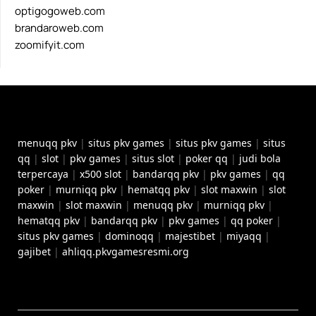
optigogoweb.com
brandaroweb.com
zoomifyit.com
menuqq pkv
|
situs pkv games
|
situs pkv games
|
situs
qq
|
slot
|
pkv games
|
situs slot
|
poker qq
|
judi bola
terpercaya
|
x500 slot
|
bandarqq pkv
|
pkv games
|
qq
poker
|
murniqq pkv
|
hematqq pkv
|
slot maxwin
|
slot
maxwin
|
slot maxwin
|
menuqq pkv
|
murniqq pkv
|
hematqq pkv
|
bandarqq pkv
|
pkv games
|
qq poker
|
situs pkv games
|
dominoqq
|
majestibet
|
miyaqq
|
gajibet
|
ahliqq.pkvgamesresmi.org