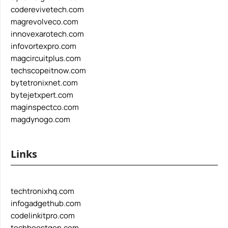
coderevivetech.com
magrevolveco.com
innovexarotech.com
infovortexpro.com
magcircuitplus.com
techscopeitnow.com
bytetronixnet.com
bytejetxpert.com
maginspectco.com
magdynogo.com
Links
techtronixhq.com
infogadgethub.com
codelinkitpro.com
techboostgen.com