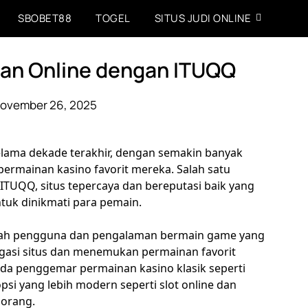
SBOBET88
TOGEL
SITUS JUDI ONLINE
ian Online dengan ITUQQ
November 26, 2025
elama dekade terakhir, dengan semakin banyak
permainan kasino favorit mereka. Salah satu
ITUQQ, situs tepercaya dan bereputasi baik yang
uk dinikmati para pemain.
mah pengguna dan pengalaman bermain game yang
asi situs dan menemukan permainan favorit
da penggemar permainan kasino klasik seperti
opsi yang lebih modern seperti slot online dan
 orang.