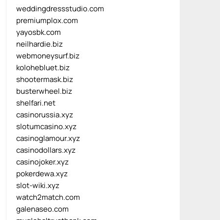
weddingdressstudio.com
premiumplox.com
yayosbk.com
neilhardie.biz
webmoneysurf.biz
kolohebluet.biz
shootermask.biz
busterwheel.biz
shelfari.net
casinorussia.xyz
slotumcasino.xyz
casinoglamour.xyz
casinodollars.xyz
casinojoker.xyz
pokerdewa.xyz
slot-wiki.xyz
watch2match.com
galenaseo.com