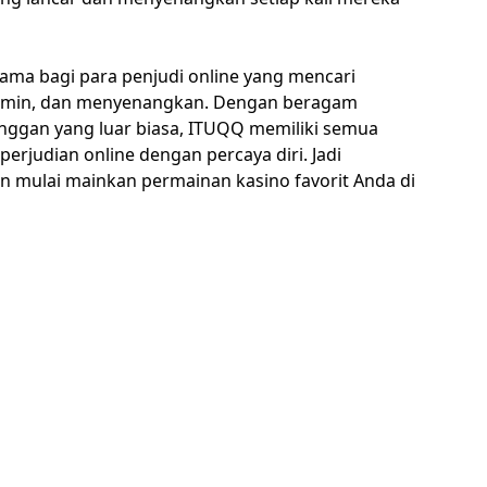
tama bagi para penjudi online yang mencari
amin, dan menyenangkan. Dengan beragam
nggan yang luar biasa, ITUQQ memiliki semua
rjudian online dengan percaya diri. Jadi
n mulai mainkan permainan kasino favorit Anda di