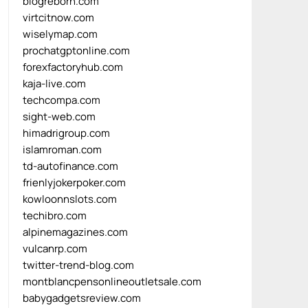
blogreborn.com
virtcitnow.com
wiselymap.com
prochatgptonline.com
forexfactoryhub.com
kaja-live.com
techcompa.com
sight-web.com
himadrigroup.com
islamroman.com
td-autofinance.com
frienlyjokerpoker.com
kowloonnslots.com
techibro.com
alpinemagazines.com
vulcanrp.com
twitter-trend-blog.com
montblancpensonlineoutletsale.com
babygadgetsreview.com