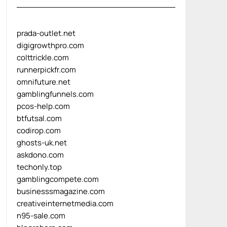
prada-outlet.net
digigrowthpro.com
colttrickle.com
runnerpickfr.com
omnifuture.net
gamblingfunnels.com
pcos-help.com
btfutsal.com
codirop.com
ghosts-uk.net
askdono.com
techonly.top
gamblingcompete.com
businesssmagazine.com
creativeinternetmedia.com
n95-sale.com