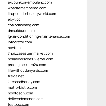
akupunktur-ambulanz.com
whatiremembered.com
linq-condo-beautyworld.com
ebyt.cc
chaindaohang.com
drmarkbuddha.com
lg-air-conditioning-maintenance.com
infoorator.com
novte.com
7hpizzaeasternmarket.com
hollaendisches-viertel.com
proengine-ultra24.com
lifewithoutlanyards.com
traida.net
kitchandhoney.com
metro-bistro.com
howtosolv.com
delicesdemanon.com
testboo.com