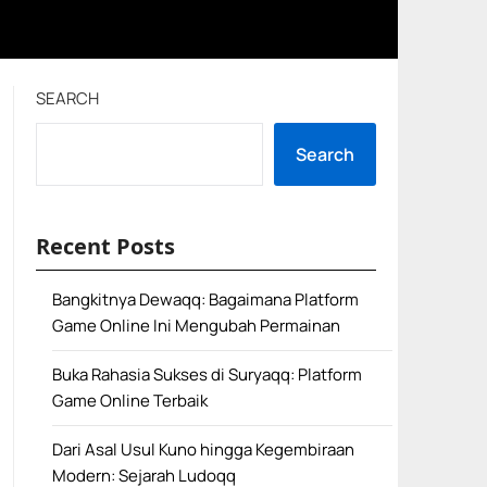
SEARCH
Search
Recent Posts
Bangkitnya Dewaqq: Bagaimana Platform
Game Online Ini Mengubah Permainan
Buka Rahasia Sukses di Suryaqq: Platform
Game Online Terbaik
Dari Asal Usul Kuno hingga Kegembiraan
Modern: Sejarah Ludoqq