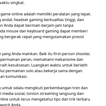
aktu singkat.
 game online adalah memiliki peralatan yang tepat.
 andal, headset gaming berkualitas tinggi, dan
n Anda dapat bermain berjam-jam tanpa
i pada mouse dan keyboard gaming dapat memberi
ng bergerak cepat yang mengutamakan presisi
 yang Anda mainkan. Baik itu first-person shooter,
au permainan peran, memahami mekanisme dan
raih kesuksesan. Luangkan waktu untuk berlatih
lui permainan solo atau bekerja sama dengan
an komunikasi.
g untuk selalu mengikuti perkembangan tren dan
 di media sosial, tonton streaming langsung dan
line untuk terus mengetahui tips dan trik terbaru
vorit Anda.