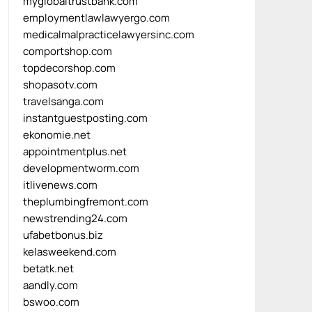
myglobaltrustbank.com
employmentlawlawyergo.com
medicalmalpracticelawyersinc.com
comportshop.com
topdecorshop.com
shopasotv.com
travelsanga.com
instantguestposting.com
ekonomie.net
appointmentplus.net
developmentworm.com
itlivenews.com
theplumbingfremont.com
newstrending24.com
ufabetbonus.biz
kelasweekend.com
betatk.net
aandly.com
bswoo.com