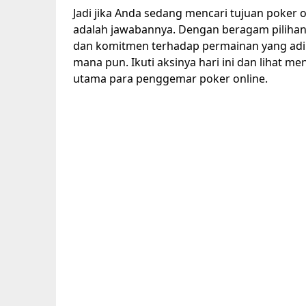
Jadi jika Anda sedang mencari tujuan poker
adalah jawabannya. Dengan beragam piliha
dan komitmen terhadap permainan yang adil,
mana pun. Ikuti aksinya hari ini dan lihat 
utama para penggemar poker online.