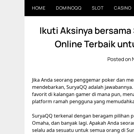
Skip
HOME
DOMINOQQ
SLOT
CASINO
to
content
Ikuti Aksinya bersama
Online Terbaik un
Posted on 
Jika Anda seorang penggemar poker dan me
mendebarkan, SuryaQQ adalah jawabannya. T
favorit di kalangan gamer di mana pun, m
platform ramah pengguna yang memudahkan 
SuryaQQ terkenal dengan beragam pilihan p
Omaha, dan banyak lagi. Apakah Anda seora
selalu ada sesuatu untuk semua orang di Su