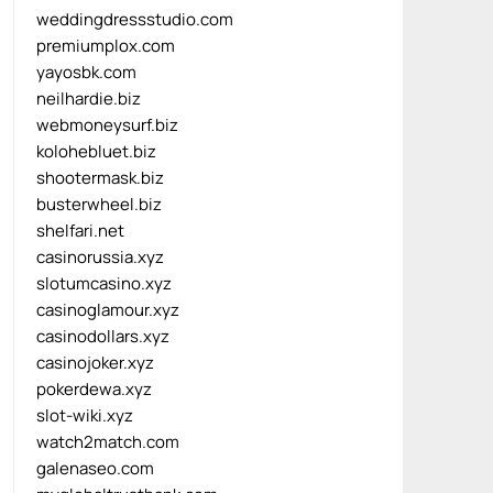
weddingdressstudio.com
premiumplox.com
yayosbk.com
neilhardie.biz
webmoneysurf.biz
kolohebluet.biz
shootermask.biz
busterwheel.biz
shelfari.net
casinorussia.xyz
slotumcasino.xyz
casinoglamour.xyz
casinodollars.xyz
casinojoker.xyz
pokerdewa.xyz
slot-wiki.xyz
watch2match.com
galenaseo.com