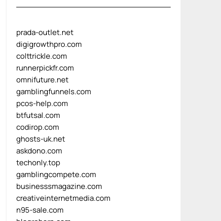
prada-outlet.net
digigrowthpro.com
colttrickle.com
runnerpickfr.com
omnifuture.net
gamblingfunnels.com
pcos-help.com
btfutsal.com
codirop.com
ghosts-uk.net
askdono.com
techonly.top
gamblingcompete.com
businesssmagazine.com
creativeinternetmedia.com
n95-sale.com