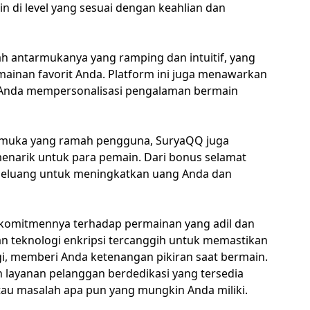
n di level yang sesuai dengan keahlian dan
ah antarmukanya yang ramping dan intuitif, yang
nan favorit Anda. Platform ini juga menawarkan
 Anda mempersonalisasi pengalaman bermain
armuka yang ramah pengguna, SuryaQQ juga
narik untuk para pemain. Dari bonus selamat
k peluang untuk meningkatkan uang Anda dan
omitmennya terhadap permainan yang adil dan
 teknologi enkripsi tercanggih untuk memastikan
i, memberi Anda ketenangan pikiran saat bermain.
 layanan pelanggan berdedikasi yang tersedia
au masalah apa pun yang mungkin Anda miliki.