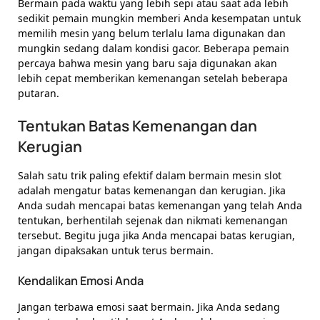
Bermain pada waktu yang lebih sepi atau saat ada lebih
sedikit pemain mungkin memberi Anda kesempatan untuk
memilih mesin yang belum terlalu lama digunakan dan
mungkin sedang dalam kondisi gacor. Beberapa pemain
percaya bahwa mesin yang baru saja digunakan akan
lebih cepat memberikan kemenangan setelah beberapa
putaran.
Tentukan Batas Kemenangan dan
Kerugian
Salah satu trik paling efektif dalam bermain mesin slot
adalah mengatur batas kemenangan dan kerugian. Jika
Anda sudah mencapai batas kemenangan yang telah Anda
tentukan, berhentilah sejenak dan nikmati kemenangan
tersebut. Begitu juga jika Anda mencapai batas kerugian,
jangan dipaksakan untuk terus bermain.
Kendalikan Emosi Anda
Jangan terbawa emosi saat bermain. Jika Anda sedang