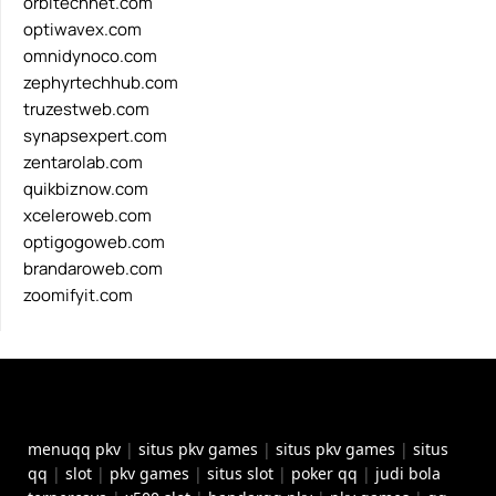
orbitechnet.com
optiwavex.com
omnidynoco.com
zephyrtechhub.com
truzestweb.com
synapsexpert.com
zentarolab.com
quikbiznow.com
xceleroweb.com
optigogoweb.com
brandaroweb.com
zoomifyit.com
menuqq pkv
|
situs pkv games
|
situs pkv games
|
situs
qq
|
slot
|
pkv games
|
situs slot
|
poker qq
|
judi bola