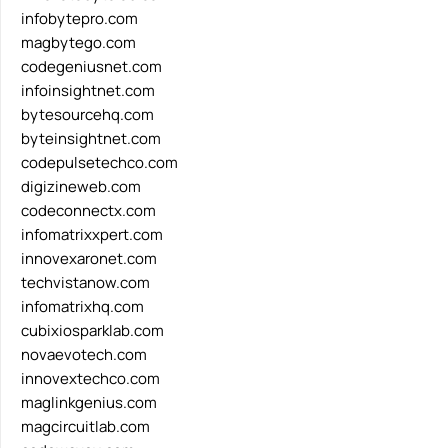
infobytepro.com
magbytego.com
codegeniusnet.com
infoinsightnet.com
bytesourcehq.com
byteinsightnet.com
codepulsetechco.com
digizineweb.com
codeconnectx.com
infomatrixxpert.com
innovexaronet.com
techvistanow.com
infomatrixhq.com
cubixiosparklab.com
novaevotech.com
innovextechco.com
maglinkgenius.com
magcircuitlab.com