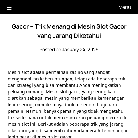
Skip
Menu
to
content
Gacor – Trik Menang di Mesin Slot Gacor
yang Jarang Diketahui
Posted on January 24, 2025
Mesin slot adalah permainan kasino yang sangat
mengandalkan keberuntungan, tetapi ada beberapa trik
dan strategi yang bisa membantu Anda meningkatkan
peluang menang. Mesin slot gacor, yang sering kali
diartikan sebagai mesin yang memberikan kemenangan
lebih sering, memiliki daya tarik tersendiri bagi para
pemain. Namun, banyak pemain yang tidak mengetahui
trik sederhana untuk memaksimalkan peluang mereka di
mesin slot ini. Berikut adalah beberapa trik yang jarang
diketahui yang bisa membantu Anda meraih kemenangan
lebih besar di mesin slot gacor.