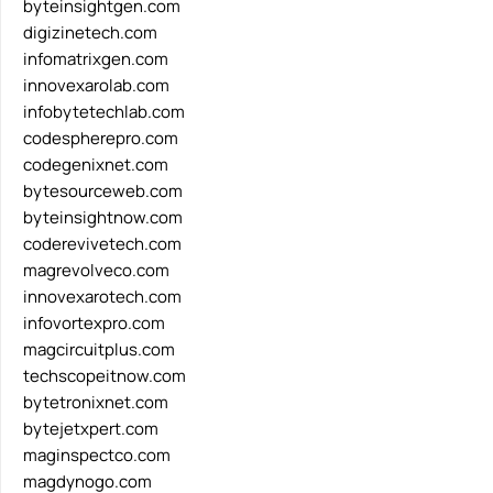
byteinsightgen.com
digizinetech.com
infomatrixgen.com
innovexarolab.com
infobytetechlab.com
codespherepro.com
codegenixnet.com
bytesourceweb.com
byteinsightnow.com
coderevivetech.com
magrevolveco.com
innovexarotech.com
infovortexpro.com
magcircuitplus.com
techscopeitnow.com
bytetronixnet.com
bytejetxpert.com
maginspectco.com
magdynogo.com