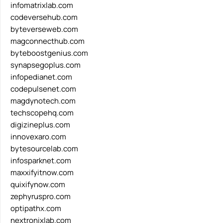
infomatrixlab.com
codeversehub.com
byteverseweb.com
magconnecthub.com
byteboostgenius.com
synapsegoplus.com
infopedianet.com
codepulsenet.com
magdynotech.com
techscopehq.com
digizineplus.com
innovexaro.com
bytesourcelab.com
infosparknet.com
maxxifyitnow.com
quixifynow.com
zephyruspro.com
optipathx.com
nextronixlab.com