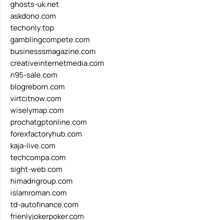
ghosts-uk.net
askdono.com
techonly.top
gamblingcompete.com
businesssmagazine.com
creativeinternetmedia.com
n95-sale.com
blogreborn.com
virtcitnow.com
wiselymap.com
prochatgptonline.com
forexfactoryhub.com
kaja-live.com
techcompa.com
sight-web.com
himadrigroup.com
islamroman.com
td-autofinance.com
frienlyjokerpoker.com