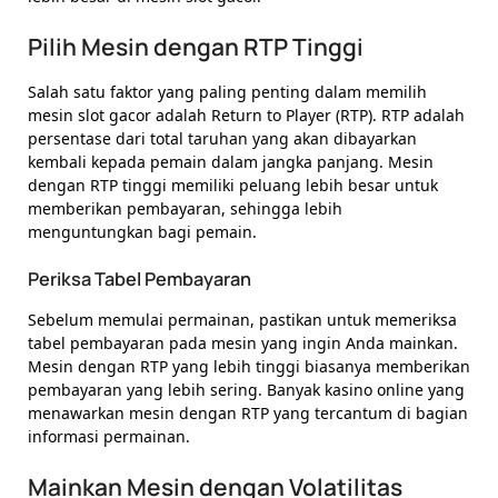
Pilih Mesin dengan RTP Tinggi
Salah satu faktor yang paling penting dalam memilih
mesin slot gacor adalah Return to Player (RTP). RTP adalah
persentase dari total taruhan yang akan dibayarkan
kembali kepada pemain dalam jangka panjang. Mesin
dengan RTP tinggi memiliki peluang lebih besar untuk
memberikan pembayaran, sehingga lebih
menguntungkan bagi pemain.
Periksa Tabel Pembayaran
Sebelum memulai permainan, pastikan untuk memeriksa
tabel pembayaran pada mesin yang ingin Anda mainkan.
Mesin dengan RTP yang lebih tinggi biasanya memberikan
pembayaran yang lebih sering. Banyak kasino online yang
menawarkan mesin dengan RTP yang tercantum di bagian
informasi permainan.
Mainkan Mesin dengan Volatilitas