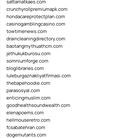
sattamatkaes.com
crunchyrollpremiumapk.com
hondacareprotectplan.com
casinogamblingcasino.com
towtimenews.com
draincleaningdirectory.com
baotangmythuathcm.com
jethukukburosu.com
somniumforge.com
bloglibraries.com
luleburgaznakliyatfirmasi.com
thebapehoodie.com
parasosyal.com
enticingmuslim.com
goodhealthsoundwealth.com
elenapoems.com
hellmouseretro.com
fcsabatehran.com
dogemutants.com