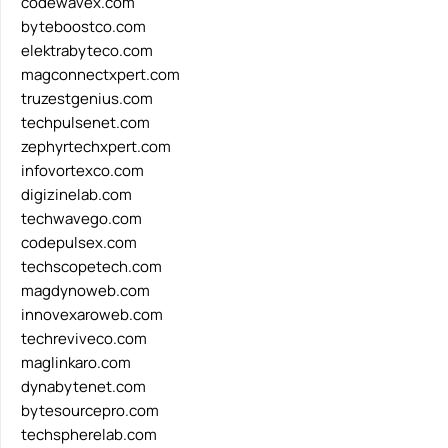
codewavex.com
byteboostco.com
elektrabyteco.com
magconnectxpert.com
truzestgenius.com
techpulsenet.com
zephyrtechxpert.com
infovortexco.com
digizinelab.com
techwavego.com
codepulsex.com
techscopetech.com
magdynoweb.com
innovexaroweb.com
techreviveco.com
maglinkaro.com
dynabytenet.com
bytesourcepro.com
techspherelab.com