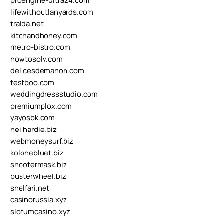
proengine-ultra24.com
lifewithoutlanyards.com
traida.net
kitchandhoney.com
metro-bistro.com
howtosolv.com
delicesdemanon.com
testboo.com
weddingdressstudio.com
premiumplox.com
yayosbk.com
neilhardie.biz
webmoneysurf.biz
kolohebluet.biz
shootermask.biz
busterwheel.biz
shelfari.net
casinorussia.xyz
slotumcasino.xyz