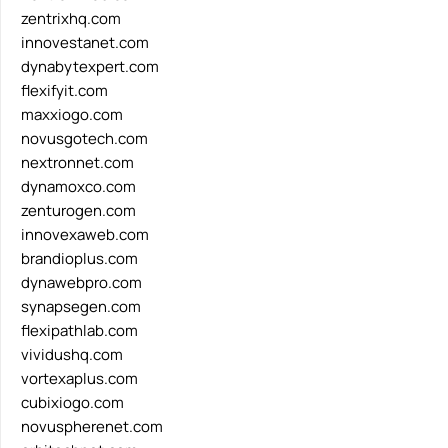
zentrixhq.com
innovestanet.com
dynabytexpert.com
flexifyit.com
maxxiogo.com
novusgotech.com
nextronnet.com
dynamoxco.com
zenturogen.com
innovexaweb.com
brandioplus.com
dynawebpro.com
synapsegen.com
flexipathlab.com
vividushq.com
vortexaplus.com
cubixiogo.com
novuspherenet.com