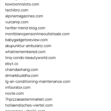
kowloonnslots.com
techibro.com
alpinemagazines.com
vulcanrp.com
twitter-trend-blog.com
montblancpensonlineoutletsale.com
babygadgetsreview.com
akupunktur-ambulanz.com
whatiremembered.com
linq-condo-beautyworld.com
ebyt.cc
chaindaohang.com
drmarkbuddha.com
lg-air-conditioning-maintenance.com
infoorator.com
novte.com
7hpizzaeasternmarket.com
hollaendisches-viertel.com