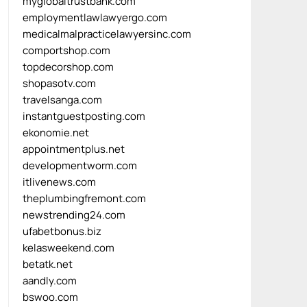
myglobaltrustbank.com
employmentlawlawyergo.com
medicalmalpracticelawyersinc.com
comportshop.com
topdecorshop.com
shopasotv.com
travelsanga.com
instantguestposting.com
ekonomie.net
appointmentplus.net
developmentworm.com
itlivenews.com
theplumbingfremont.com
newstrending24.com
ufabetbonus.biz
kelasweekend.com
betatk.net
aandly.com
bswoo.com