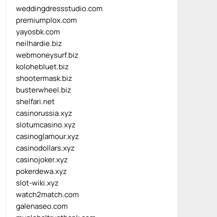
weddingdressstudio.com
premiumplox.com
yayosbk.com
neilhardie.biz
webmoneysurf.biz
kolohebluet.biz
shootermask.biz
busterwheel.biz
shelfari.net
casinorussia.xyz
slotumcasino.xyz
casinoglamour.xyz
casinodollars.xyz
casinojoker.xyz
pokerdewa.xyz
slot-wiki.xyz
watch2match.com
galenaseo.com