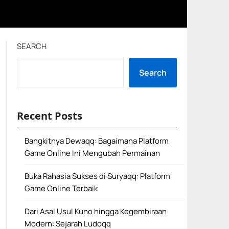
SEARCH
Search
Recent Posts
Bangkitnya Dewaqq: Bagaimana Platform
Game Online Ini Mengubah Permainan
Buka Rahasia Sukses di Suryaqq: Platform
Game Online Terbaik
Dari Asal Usul Kuno hingga Kegembiraan
Modern: Sejarah Ludoqq