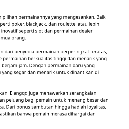
lah pilihan permainannya yang mengesankan. Baik
ti poker, blackjack, dan roulette, atau lebih
novatif seperti slot dan permainan dealer
semua orang.
 dari penyedia permainan berperingkat teratas,
 permainan berkualitas tinggi dan menarik yang
a berjam-jam. Dengan permainan baru yang
u yang segar dan menarik untuk dinantikan di
nkan, Elangqq juga menawarkan serangkaian
an peluang bagi pemain untuk menang besar dan
 Dari bonus sambutan hingga hadiah loyalitas,
astikan bahwa pemain merasa dihargai dan