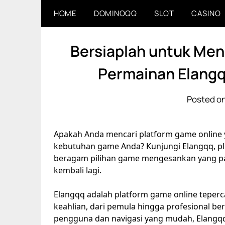
Skip
HOME
DOMINOQQ
SLOT
CASINO
to
content
Bersiaplah untuk Men
Permainan Elang
Posted on
Apakah Anda mencari platform game online
kebutuhan game Anda? Kunjungi Elangqq, p
beragam pilihan game mengesankan yang pa
kembali lagi.
Elangqq adalah platform game online teperc
keahlian, dari pemula hingga profesional 
pengguna dan navigasi yang mudah, Elan